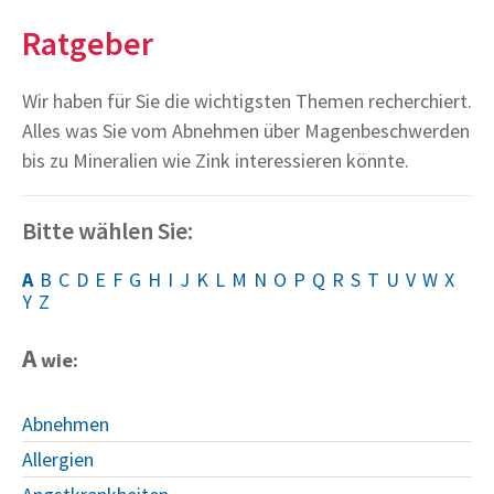
Ratgeber
Wir haben für Sie die wichtigsten Themen recherchiert.
Alles was Sie vom Abnehmen über Magenbeschwerden
bis zu Mineralien wie Zink interessieren könnte.
Bitte wählen Sie:
A
B
C
D
E
F
G
H
I
J
K
L
M
N
O
P
Q
R
S
T
U
V
W
X
Y
Z
A
wie:
Abnehmen
Allergien