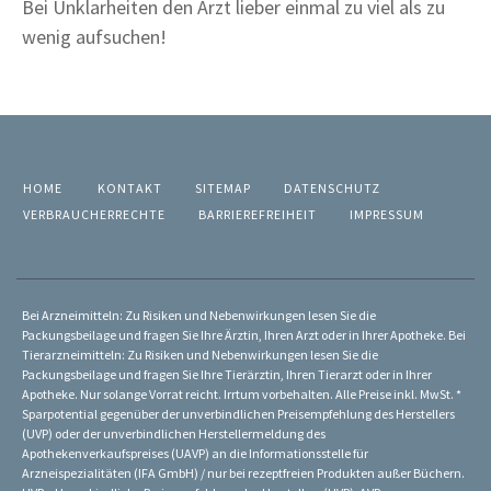
Bei Unklarheiten den Arzt lieber einmal zu viel als zu
wenig aufsuchen!
HOME
KONTAKT
SITEMAP
DATENSCHUTZ
VERBRAUCHERRECHTE
BARRIEREFREIHEIT
IMPRESSUM
Bei Arzneimitteln: Zu Risiken und Nebenwirkungen lesen Sie die
Packungsbeilage und fragen Sie Ihre Ärztin, Ihren Arzt oder in Ihrer Apotheke. Bei
Tierarzneimitteln: Zu Risiken und Nebenwirkungen lesen Sie die
Packungsbeilage und fragen Sie Ihre Tierärztin, Ihren Tierarzt oder in Ihrer
Apotheke. Nur solange Vorrat reicht. Irrtum vorbehalten. Alle Preise inkl. MwSt. *
Sparpotential gegenüber der unverbindlichen Preisempfehlung des Herstellers
(UVP) oder der unverbindlichen Herstellermeldung des
Apothekenverkaufspreises (UAVP) an die Informationsstelle für
Arzneispezialitäten (IFA GmbH) / nur bei rezeptfreien Produkten außer Büchern.