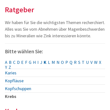
Ratgeber
Wir haben für Sie die wichtigsten Themen recherchiert.
Alles was Sie vom Abnehmen über Magenbeschwerden
bis zu Mineralien wie Zink interessieren könnte.
Bitte wählen Sie:
A
B
C
D
E
F
G
H
I
J
K
L
M
N
O
P
Q
R
S
T
U
V
W
X
Y
Z
Karies
Kopfläuse
Kopfschuppen
Krebs