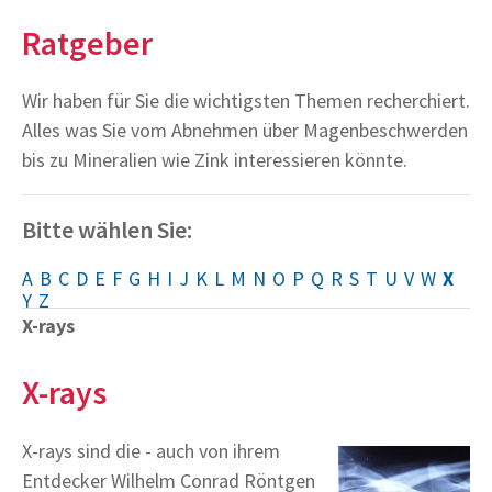
Ratgeber
Wir haben für Sie die wichtigsten Themen recherchiert.
Alles was Sie vom Abnehmen über Magenbeschwerden
bis zu Mineralien wie Zink interessieren könnte.
Bitte wählen Sie:
A
B
C
D
E
F
G
H
I
J
K
L
M
N
O
P
Q
R
S
T
U
V
W
X
Y
Z
X-rays
X-rays
X-rays sind die - auch von ihrem
Entdecker Wilhelm Conrad Röntgen