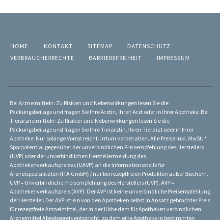
HOME
KONTAKT
SITEMAP
DATENSCHUTZ
VERBRAUCHERRECHTE
BARRIEREFREIHEIT
IMPRESSUM
Bei Arzneimitteln: Zu Risiken und Nebenwirkungen lesen Sie die
Packungsbeilage und fragen Sie Ihre Ärztin, Ihren Arzt oder in Ihrer Apotheke. Bei
Tierarzneimitteln: Zu Risiken und Nebenwirkungen lesen Sie die
Packungsbeilage und fragen Sie Ihre Tierärztin, Ihren Tierarzt oder in Ihrer
Apotheke. Nur solange Vorrat reicht. Irrtum vorbehalten. Alle Preise inkl. MwSt. *
Sparpotential gegenüber der unverbindlichen Preisempfehlung des Herstellers
(UVP) oder der unverbindlichen Herstellermeldung des
Apothekenverkaufspreises (UAVP) an die Informationsstelle für
Arzneispezialitäten (IFA GmbH) / nur bei rezeptfreien Produkten außer Büchern.
UVP = Unverbindliche Preisempfehlung des Herstellers (UVP). AVP =
Apothekenverkaufspreis (AVP). Der AVP ist keine unverbindliche Preisempfehlung
der Hersteller. Der AVP ist ein von den Apotheken selbst in Ansatz gebrachter Preis
für rezeptfreie Arzneimittel, der in der Höhe dem für Apotheken verbindlichen
Arzneimittel Abgabepreis entspricht, zu dem eine Apotheke in bestimmten