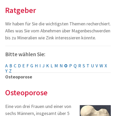
Ratgeber
Wir haben für Sie die wichtigsten Themen recherchiert.
Alles was Sie vom Abnehmen über Magenbeschwerden
bis zu Mineralien wie Zink interessieren könnte.
Bitte wählen Sie:
A
B
C
D
E
F
G
H
I
J
K
L
M
N
O
P
Q
R
S
T
U
V
W
X
Y
Z
Osteoporose
Osteoporose
Eine von drei Frauen und einer von
sechs Männern, insgesamt über 5