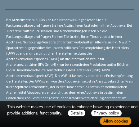
Bei Arzneimitteln: Zu Risiken und Nebenwirkungen lesen Sie die
Packungsbeilage und fragen Sie Ihre Ärztin, Ihren Arzt oder in Ihrer Apotheke. Bei
Tierarzneimitteln: Zu Risiken und Nebenwirkungen lesen Sie die
Packungsbeilage und fragen Sie Ihre Tierärztin, Ihren Tierarzt oder in Ihrer
Apotheke. Nur solange Vorrat reicht. Irrtum vorbehalten. Alle Preise inkl. MwSt. *
Sparpotential gegenüber der unverbindlichen Preisempfehlung des Herstellers
(UVP) oder der unverbindlichen Herstellermeldung des
Apothekenverkaufspreises (UAVP) an die Informationsstelle für
Arzneispezialitäten (IFA GmbH) / nur bei rezeptfreien Produkten außer Büchern.
UVP = Unverbindliche Preisempfehlung des Herstellers (UVP). AVP =
Apothekenverkaufspreis (AVP). Der AVP ist keine unverbindliche Preisempfehlung
der Hersteller. Der AVP ist ein von den Apotheken selbst in Ansatz gebrachter Preis
für rezeptfreie Arzneimittel, der in der Höhe dem für Apotheken verbindlichen
Arzneimittel Abgabepreis entspricht, zu dem eine Apotheke in bestimmten
Fällen das Produkt mit der gesetzlichen Krankenversicherung abrechnet. Im
Gegensatz zum AVP ist die gebräuchliche UVP eine Empfehlung der Hersteller.
This website makes use of cookies to enhance browsing experience and
provide additional functionality.
Details
Privacy policy
Allow cookies