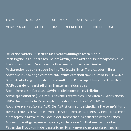
HOME
KONTAKT
SITEMAP
DATENSCHUTZ
VERBRAUCHERRECHTE
BARRIEREFREIHEIT
IMPRESSUM
Bei Arzneimitteln: Zu Risiken und Nebenwirkungen lesen Sie die
Packungsbeilage und fragen Sie Ihre Ärztin, Ihren Arzt oder in Ihrer Apotheke. Bei
Tierarzneimitteln: Zu Risiken und Nebenwirkungen lesen Sie die
Packungsbeilage und fragen Sie Ihre Tierärztin, Ihren Tierarzt oder in Ihrer
Apotheke. Nur solange Vorrat reicht. Irrtum vorbehalten. Alle Preise inkl. MwSt. *
Sparpotential gegenüber der unverbindlichen Preisempfehlung des Herstellers
(UVP) oder der unverbindlichen Herstellermeldung des
Apothekenverkaufspreises (UAVP) an die Informationsstelle für
Arzneispezialitäten (IFA GmbH) / nur bei rezeptfreien Produkten außer Büchern.
UVP = Unverbindliche Preisempfehlung des Herstellers (UVP). AVP =
Apothekenverkaufspreis (AVP). Der AVP ist keine unverbindliche Preisempfehlung
der Hersteller. Der AVP ist ein von den Apotheken selbst in Ansatz gebrachter Preis
für rezeptfreie Arzneimittel, der in der Höhe dem für Apotheken verbindlichen
Arzneimittel Abgabepreis entspricht, zu dem eine Apotheke in bestimmten
Fällen das Produkt mit der gesetzlichen Krankenversicherung abrechnet. Im