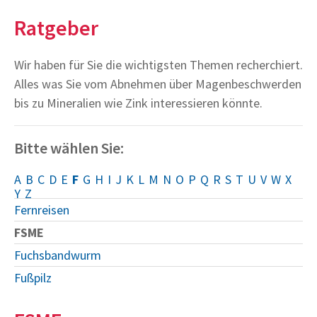
Ratgeber
Wir haben für Sie die wichtigsten Themen recherchiert.
Alles was Sie vom Abnehmen über Magenbeschwerden
bis zu Mineralien wie Zink interessieren könnte.
Bitte wählen Sie:
A
B
C
D
E
F
G
H
I
J
K
L
M
N
O
P
Q
R
S
T
U
V
W
X
Y
Z
Fernreisen
FSME
Fuchsbandwurm
Fußpilz