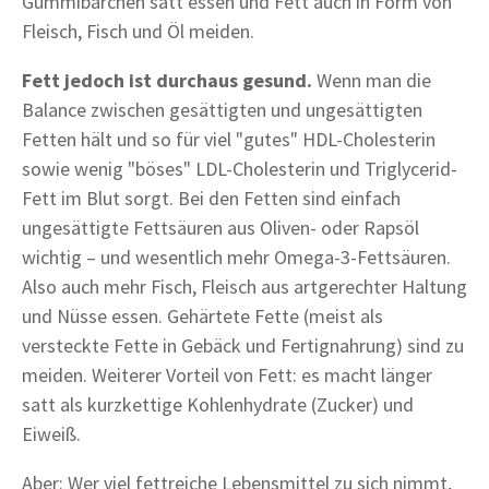
Gummibärchen satt essen und Fett auch in Form von
Fleisch, Fisch und Öl meiden.
Fett jedoch ist durchaus gesund.
Wenn man die
Balance zwischen gesättigten und ungesättigten
Fetten hält und so für viel "gutes" HDL-Cholesterin
sowie wenig "böses" LDL-Cholesterin und Triglycerid-
Fett im Blut sorgt. Bei den Fetten sind einfach
ungesättigte Fettsäuren aus Oliven- oder Rapsöl
wichtig – und wesentlich mehr Omega-3-Fettsäuren.
Also auch mehr Fisch, Fleisch aus artgerechter Haltung
und Nüsse essen. Gehärtete Fette (meist als
versteckte Fette in Gebäck und Fertignahrung) sind zu
meiden. Weiterer Vorteil von Fett: es macht länger
satt als kurzkettige Kohlenhydrate (Zucker) und
Eiweiß.
Aber: Wer viel fettreiche Lebensmittel zu sich nimmt,