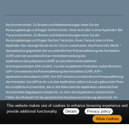
Bei Arzneimitteln: Zu Risiken und Nebenwirkungen lesen Sie die
Packungsbeilage und fragen Sie Ihre Ärztin, Ihren Arzt oder in Ihrer Apotheke. Bei
Tierarzneimitteln: Zu Risiken und Nebenwirkungen lesen Sie die
Packungsbeilage und fragen Sie Ihre Tierärztin, Ihren Tierarzt oder in Ihrer
Apotheke. Nur solange Vorrat reicht. Irrtum vorbehalten. Alle Preise inkl. MwSt. *
Sparpotential gegenüber der unverbindlichen Preisempfehlung des Herstellers
(UVP) oder der unverbindlichen Herstellermeldung des
Apothekenverkaufspreises (UAVP) an die Informationsstelle für
Arzneispezialitäten (IFA GmbH) / nur bei rezeptfreien Produkten außer Büchern.
UVP = Unverbindliche Preisempfehlung des Herstellers (UVP). AVP =
Apothekenverkaufspreis (AVP). Der AVP ist keine unverbindliche Preisempfehlung
der Hersteller. Der AVP ist ein von den Apotheken selbst in Ansatz gebrachter Preis
für rezeptfreie Arzneimittel, der in der Höhe dem für Apotheken verbindlichen
Arzneimittel Abgabepreis entspricht, zu dem eine Apotheke in bestimmten
Fällen das Produkt mit der gesetzlichen Krankenversicherung abrechnet. Im
Gegensatz zum AVP ist die gebräuchliche UVP eine Empfehlung der Hersteller.
This website makes use of cookies to enhance browsing experience and
provide additional functionality.
Details
Privacy policy
Allow cookies