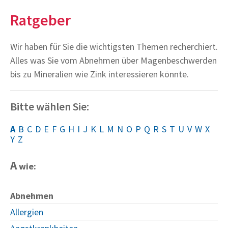
Ratgeber
Wir haben für Sie die wichtigsten Themen recherchiert.
Alles was Sie vom Abnehmen über Magenbeschwerden
bis zu Mineralien wie Zink interessieren könnte.
Bitte wählen Sie:
A
B
C
D
E
F
G
H
I
J
K
L
M
N
O
P
Q
R
S
T
U
V
W
X
Y
Z
A
wie:
Abnehmen
Allergien