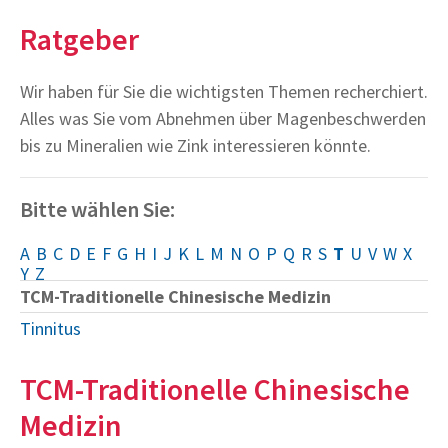
Ratgeber
Wir haben für Sie die wichtigsten Themen recherchiert.
Alles was Sie vom Abnehmen über Magenbeschwerden
bis zu Mineralien wie Zink interessieren könnte.
Bitte wählen Sie:
A
B
C
D
E
F
G
H
I
J
K
L
M
N
O
P
Q
R
S
T
U
V
W
X
Y
Z
TCM-Traditionelle Chinesische Medizin
Tinnitus
TCM-Traditionelle Chinesische
Medizin