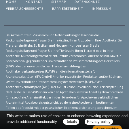
HOME
KONTAKT
SITEMAP
DATENSCHUTZ
VERBRAUCHERRECHTE
BARRIEREFREIHEIT
IMPRESSUM
Bei Arzneimitteln: Zu Risiken und Nebenwirkungen lesen Sie die
Packungsbeilage und fragen Sie Ihre Ärztin, Ihren Arzt oder in Ihrer Apotheke. Bei
Tierarzneimitteln: Zu Risiken und Nebenwirkungen lesen Sie die
Packungsbeilage und fragen Sie Ihre Tierärztin, Ihren Tierarzt oder in Ihrer
Apotheke. Nur solange Vorrat reicht. Irrtum vorbehalten. Alle Preise inkl. MwSt. *
Sparpotential gegenüber der unverbindlichen Preisempfehlung des Herstellers
(UVP) oder der unverbindlichen Herstellermeldung des
Apothekenverkaufspreises (UAVP) an die Informationsstelle für
Arzneispezialitäten (IFA GmbH) / nur bei rezeptfreien Produkten außer Büchern.
UVP = Unverbindliche Preisempfehlung des Herstellers (UVP). AVP =
Apothekenverkaufspreis (AVP). Der AVP ist keine unverbindliche Preisempfehlung
der Hersteller. Der AVP ist ein von den Apotheken selbst in Ansatz gebrachter Preis
für rezeptfreie Arzneimittel, der in der Höhe dem für Apotheken verbindlichen
Arzneimittel Abgabepreis entspricht, zu dem eine Apotheke in bestimmten
Fällen das Produkt mit der gesetzlichen Krankenversicherung abrechnet. Im
Gegensatz zum AVP ist die gebräuchliche UVP eine Empfehlung der Hersteller.
This website makes use of cookies to enhance browsing experience and
provide additional functionality.
Details
Privacy policy