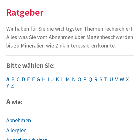
Ratgeber
Wir haben für Sie die wichtigsten Themen recherchiert.
Alles was Sie vom Abnehmen über Magenbeschwerden
bis zu Mineralien wie Zink interessieren könnte.
Bitte wählen Sie:
A
B
C
D
E
F
G
H
I
J
K
L
M
N
O
P
Q
R
S
T
U
V
W
X
Y
Z
A
wie:
Abnehmen
Allergien