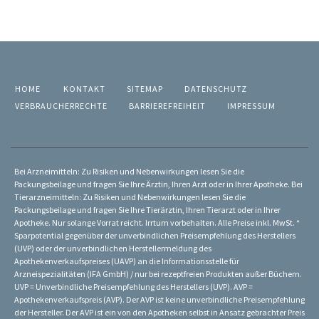
HOME
KONTAKT
SITEMAP
DATENSCHUTZ
VERBRAUCHERRECHTE
BARRIEREFREIHEIT
IMPRESSUM
Bei Arzneimitteln: Zu Risiken und Nebenwirkungen lesen Sie die
Packungsbeilage und fragen Sie Ihre Ärztin, Ihren Arzt oder in Ihrer Apotheke. Bei
Tierarzneimitteln: Zu Risiken und Nebenwirkungen lesen Sie die
Packungsbeilage und fragen Sie Ihre Tierärztin, Ihren Tierarzt oder in Ihrer
Apotheke. Nur solange Vorrat reicht. Irrtum vorbehalten. Alle Preise inkl. MwSt. *
Sparpotential gegenüber der unverbindlichen Preisempfehlung des Herstellers
(UVP) oder der unverbindlichen Herstellermeldung des
Apothekenverkaufspreises (UAVP) an die Informationsstelle für
Arzneispezialitäten (IFA GmbH) / nur bei rezeptfreien Produkten außer Büchern.
UVP = Unverbindliche Preisempfehlung des Herstellers (UVP). AVP =
Apothekenverkaufspreis (AVP). Der AVP ist keine unverbindliche Preisempfehlung
der Hersteller. Der AVP ist ein von den Apotheken selbst in Ansatz gebrachter Preis