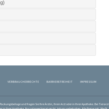
g)
Z
VERBRAUCHERRECHTE
BARRIEREFREIHEIT
IMPRESSUM
ackungsbeilage und fragen Sie Ihre Ärztin, Ihren Arzt oder in Ihrer Apotheke. Bei Tierar
er in Ihrer Apotheke. Nur solange Vorrat reicht. Irrtum vorbehalten. Alle Preise inkl. Mw