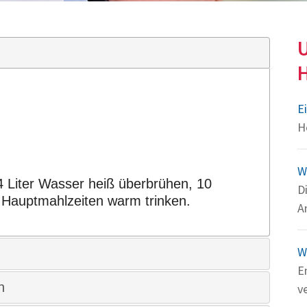
U
H
E
H
W
/4 Liter Wasser heiß überbrühen, 10
D
 Hauptmahlzeiten warm trinken.
A
W
E
n
v