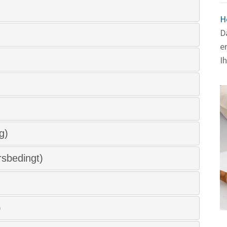
H
D
e
I
g)
rsbedingt)
)