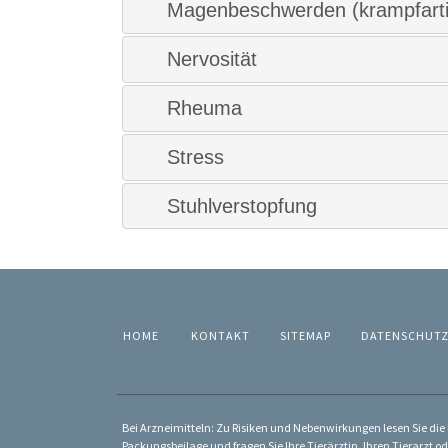
Magenbeschwerden (krampfarti
Nervosität
Rheuma
Stress
Stuhlverstopfung
HOME
KONTAKT
SITEMAP
DATENSCHUT
Bei Arzneimitteln: Zu Risiken und Nebenwirkungen lesen Sie die P
Packungsbeilage und fragen Sie Ihre Tierärztin, Ihren Tierarzt od