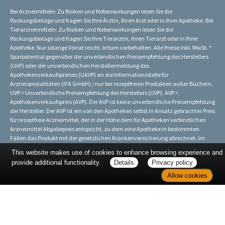
Bei Arzneimitteln: Zu Risiken und Nebenwirkungen lesen Sie die
Packungsbeilage und fragen Sie Ihre Ärztin, Ihren Arzt oder in Ihrer Apotheke. Bei
Tierarzneimitteln: Zu Risiken und Nebenwirkungen lesen Sie die
Packungsbeilage und fragen Sie Ihre Tierärztin, Ihren Tierarzt oder in Ihrer
Apotheke. Nur solange Vorrat reicht. Irrtum vorbehalten. Alle Preise inkl. MwSt. *
Sparpotential gegenüber der unverbindlichen Preisempfehlung des Herstellers
(UVP) oder der unverbindlichen Herstellermeldung des
Apothekenverkaufspreises (UAVP) an die Informationsstelle für
Arzneispezialitäten (IFA GmbH) / nur bei rezeptfreien Produkten außer Büchern.
UVP = Unverbindliche Preisempfehlung des Herstellers (UVP). AVP =
Apothekenverkaufspreis (AVP). Der AVP ist keine unverbindliche Preisempfehlung
der Hersteller. Der AVP ist ein von den Apotheken selbst in Ansatz gebrachter Preis
für rezeptfreie Arzneimittel, der in der Höhe dem für Apotheken verbindlichen
Arzneimittel Abgabepreis entspricht, zu dem eine Apotheke in bestimmten
Fällen das Produkt mit der gesetzlichen Krankenversicherung abrechnet. Im
Gegensatz zum AVP ist die gebräuchliche UVP eine Empfehlung der Hersteller.
This website makes use of cookies to enhance browsing experience and
provide additional functionality.
Details
Privacy policy
Allow cookies