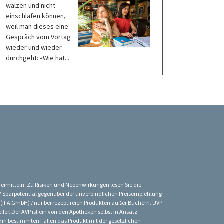
wälzen und nicht
einschlafen können,
weil man dieses eine
Gespräch vom Vortag
wieder und wieder
durchgeht: «Wie hat...
zneimitteln: Zu Risiken und Nebenwirkungen lesen Sie die
St. * Sparpotential gegenüber der unverbindlichen Preisempfehlung
 (IFA GmbH) / nur bei rezeptfreien Produkten außer Büchern. UVP
ler. Der AVP ist ein von den Apotheken selbst in Ansatz
ke in bestimmten Fällen das Produkt mit der gesetzlichen