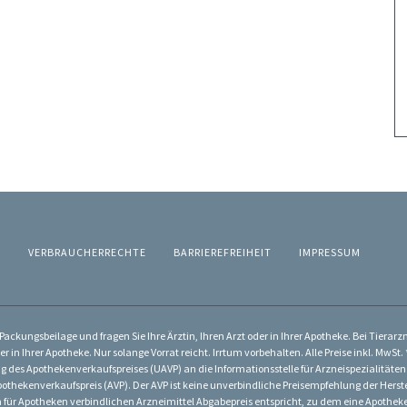
Z
VERBRAUCHERRECHTE
BARRIEREFREIHEIT
IMPRESSUM
ackungsbeilage und fragen Sie Ihre Ärztin, Ihren Arzt oder in Ihrer Apotheke. Bei Tierar
er in Ihrer Apotheke. Nur solange Vorrat reicht. Irrtum vorbehalten. Alle Preise inkl. Mw
g des Apothekenverkaufspreises (UAVP) an die Informationsstelle für Arzneispezialitäten
othekenverkaufspreis (AVP). Der AVP ist keine unverbindliche Preisempfehlung der Herstel
dem für Apotheken verbindlichen Arzneimittel Abgabepreis entspricht, zu dem eine Apothe